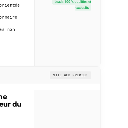
Leads 100 % qualifiés et
orientée
exclusifs
onnaire
es non
SITE WEB PREMIUM
ne
eur du