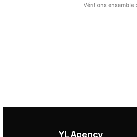
Vérifions ensemble c
YL
Agency