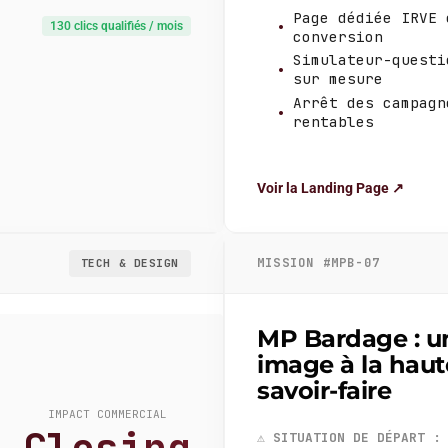
Page dédiée IRVE 
130 clics qualifiés / mois
conversion
Simulateur-questi
sur mesure
Arrêt des campagn
rentables
Voir la Landing Page ↗
MISSION #MPB-07
TECH & DESIGN
MP Bardage : u
image à la haut
savoir-faire
IMPACT COMMERCIAL
⚠️
SITUATION DE DÉPART :