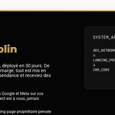
SYSTEM_A
lin
ADS_NETWOR
↓
LANDING_PR
↓
, déployé en 30 jours. De
CRM_CORE
 marge, tout est mis en
épendance et receviez des
Google et Meta sur vos
ct est à vous, jamais
ng page propriétaire pensée