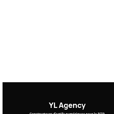
YL
Agency